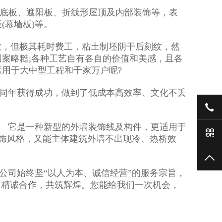
底板、遮阳板、折线形屋顶及内部装饰等，表
(幕墙板)等。
，但极其耗时费工，粘土制坯阴干后刻纹，然
案略糙;各种工艺自有各自的价值和美感，且各
用于大中型工程和千家万户呢?
，同年获得成功，做到了低成本高效率、文化不丢
186
。 它是一种新型的外墙装饰线及构件，更适用于
手
装饰风格，又能主体建筑外墙不出现冷、热桥效
TO
司始终坚“以人为本、诚信经营”的服务宗旨，
，精诚合作，共筑辉煌。您能给我们一次机会，