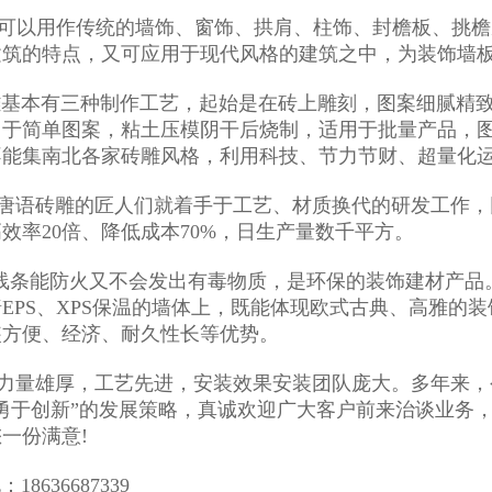
可以用作传统的墙饰、窗饰、拱肩、柱饰、封檐板、挑檐
筑的特点，又可应用于现代风格的建筑之中，为装饰墙板
本有三种制作工艺，起始是在砖上雕刻，图案细腻精致
用于简单图案，粘土压模阴干后烧制，适用于批量产品，图
不能集南北各家砖雕风格，利用科技、节力节财、超量化运
年唐语砖雕的匠人们就着手于工艺、材质换代的研发工作
效率20倍、降低成本70%，日生产量数千平方。
线条能防火又不会发出有毒物质，是环保的装饰建材产品
EPS、XPS保温的墙体上，既能体现欧式古典、高雅的
装方便、经济、耐久性长等优势。
量雄厚，工艺先进，安装效果安装团队庞大。多年来，公
勇于创新”的发展策略，真诚欢迎广大客户前来治谈业务
您一份满意!
636687339