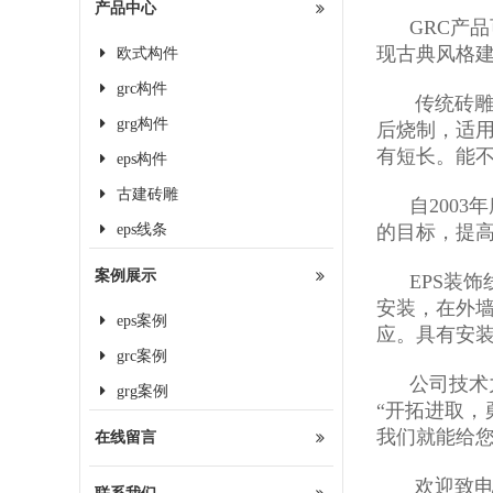
产品中心
GRC产品
现古典风格建
欧式构件
grc构件
传统砖雕基
grg构件
后烧制，适
有短长。能
eps构件
古建砖雕
自2003
eps线条
的目标，提高
案例展示
EPS装饰
安装，在外墙
eps案例
应。具有安
grc案例
公司技术力
grg案例
“开拓进取，
我们就能给
在线留言
欢迎致电：18