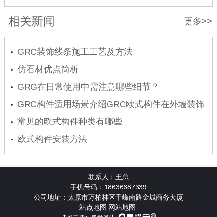
相关新闻
更多>>
GRC装饰线条施工工艺及方法
仿石材优点简析
GRG在日常使用中需注意哪些细节？
GRC构件适用场景介绍GRC欧式构件在外墙装饰
的应用
常见的欧式构件种类有哪些
欧式构件安装方法
联系人：王总
手机号码：18636687339
公司地址：太原市万柏林区千峰南路金城商务大厦
站点地图
网站地图